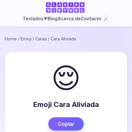
Blog
Acerca de
Contacto
Teclados
🌙
▼
Home
/
Emoji
/
Caras
/
Cara Aliviada
😌
Emoji Cara Aliviada
Copiar