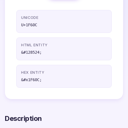
UNICODE
U+1F60C
HTML ENTITY
&#128524;
HEX ENTITY
&#x1F60C;
Description