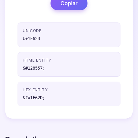
Copiar
UNICODE
U+1F62D
HTML ENTITY
&#128557;
HEX ENTITY
&#x1F62D;