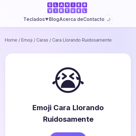
Blog
Acerca de
Contacto
Teclados
🌙
▼
Home
/
Emoji
/
Caras
/
Cara Llorando Ruidosamente
😭
Emoji Cara Llorando
Ruidosamente