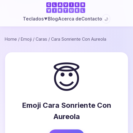
Blog
Acerca de
Contacto
Teclados
🌙
▼
Home
/
Emoji
/
Caras
/
Cara Sonriente Con Aureola
😇
Emoji Cara Sonriente Con
Aureola