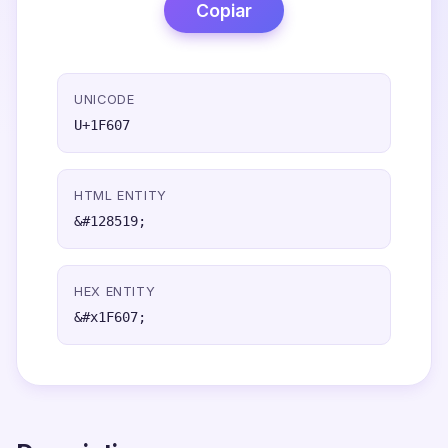
Copiar
UNICODE
U+1F607
HTML ENTITY
&#128519;
HEX ENTITY
&#x1F607;