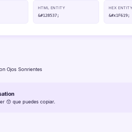
HTML ENTITY
HEX ENTIT
&#128537;
&#x1F619;
on Ojos Sonrientes
sation
ter 😙 que puedes copiar.