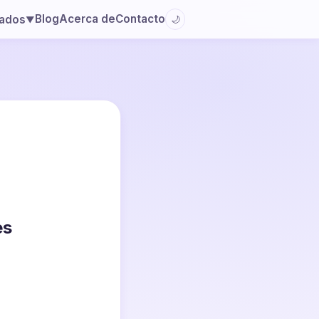
Blog
Acerca de
Contacto
lados
🌙
▼
es