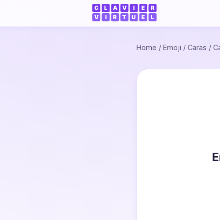
Home
/
Emoji
/
Caras
/
C
E