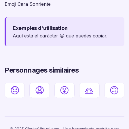
Emoji Cara Sonriente
Exemples d'utilisation
Aquí está el carácter 😀 que puedes copiar.
Personnages similaires
😞
😩
😮
🙏
🙃
© 2025 ClavierVirtuel.com - Una herramienta gratuita para