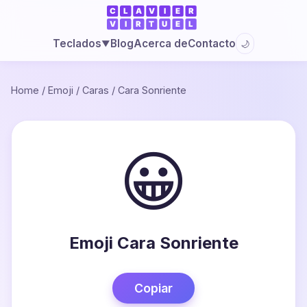
Blog
Acerca de
Contacto
Teclados
🌙
▼
Home
/
Emoji
/
Caras
/
Cara Sonriente
😀
Emoji Cara Sonriente
Copiar