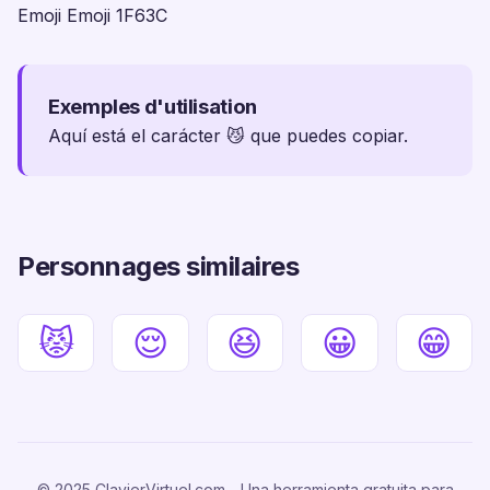
Emoji Emoji 1F63C
Exemples d'utilisation
Aquí está el carácter 😼 que puedes copiar.
Personnages similaires
😾
😌
😆
😀
😁
© 2025 ClavierVirtuel.com - Una herramienta gratuita para