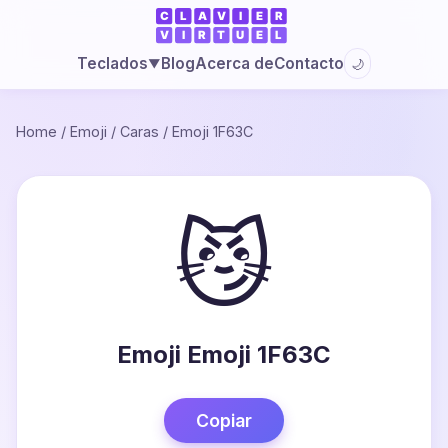
Blog
Acerca de
Contacto
Teclados
🌙
▼
Home
/
Emoji
/
Caras
/
Emoji 1F63C
😼
Emoji Emoji 1F63C
Copiar