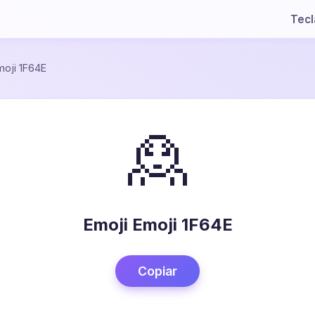
Tec
moji 1F64E
🙎
Emoji Emoji 1F64E
Copiar