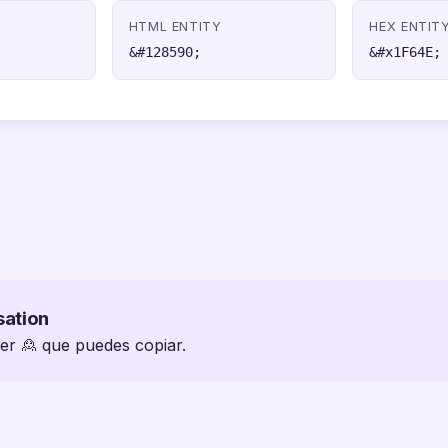
HTML ENTITY
HEX ENTIT
&#128590;
&#x1F64E;
sation
ter 🙎 que puedes copiar.