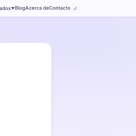
Blog
Acerca de
Contacto
lados
🌙
▼