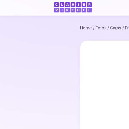
Home
/
Emoji
/
Caras
/
E