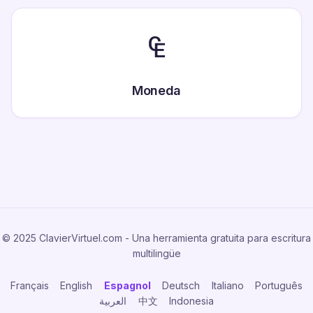
₠
Moneda
© 2025 ClavierVirtuel.com - Una herramienta gratuita para escritura
multilingüe
Français
English
Espagnol
Deutsch
Italiano
Português
العربية
中文
Indonesia