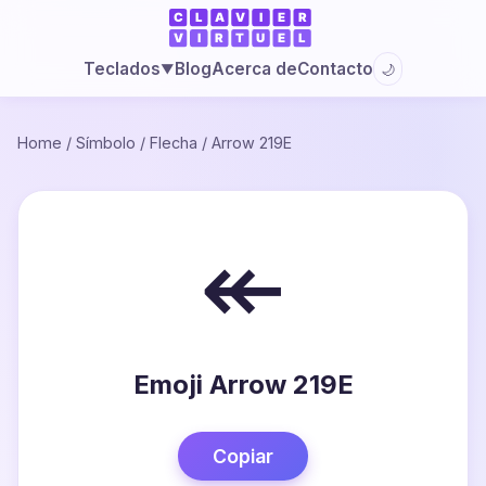
Blog
Acerca de
Contacto
Teclados
🌙
▼
Home
/
Símbolo
/
Flecha
/
Arrow 219E
↞
Emoji Arrow 219E
Copiar