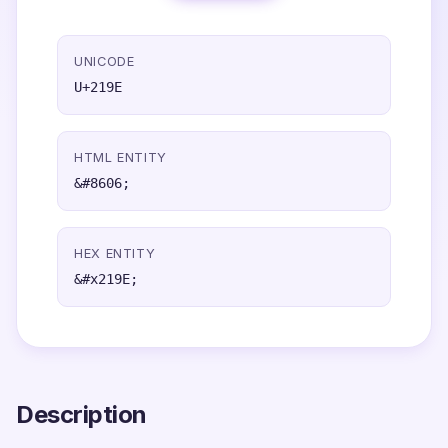
UNICODE
U+219E
HTML ENTITY
&#8606;
HEX ENTITY
&#x219E;
Description