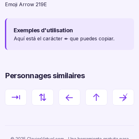
Emoji Arrow 219E
Exemples d'utilisation
Aquí está el carácter ↞ que puedes copiar.
Personnages similaires
⇥
⇅
←
↑
↛
© 2025 ClavierVirtuel.com - Una herramienta gratuita para