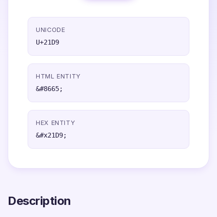
UNICODE
U+21D9
HTML ENTITY
&#8665;
HEX ENTITY
&#x21D9;
Description