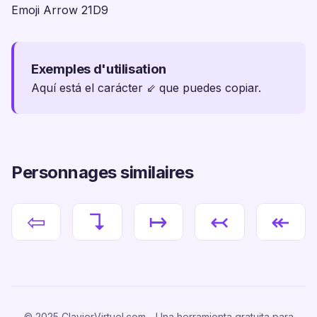
Emoji Arrow 21D9
Exemples d'utilisation
Aquí está el carácter ⇙ que puedes copiar.
Personnages similaires
⇦
↴
↦
↢
↞
© 2025 ClavierVirtuel.com - Una herramienta gratuita para