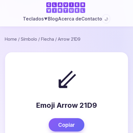
Blog
Acerca de
Contacto
Teclados
🌙
▼
Home
/
Símbolo
/
Flecha
/
Arrow 21D9
⇙
Emoji Arrow 21D9
Copiar