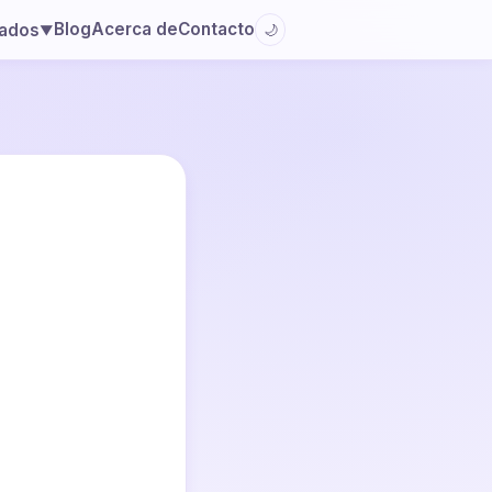
Blog
Acerca de
Contacto
lados
🌙
▼