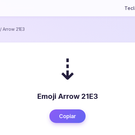
Tec
/
Arrow 21E3
⇣
Emoji Arrow 21E3
Copiar