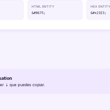
HTML ENTITY
HEX ENTIT
&#8675;
&#x21E3;
sation
ter ⇣ que puedes copiar.