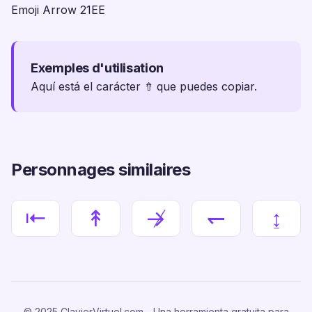
Emoji Arrow 21EE
Exemples d'utilisation
Aquí está el carácter ⇮ que puedes copiar.
Personnages similaires
⇤
↟
↛
↽
↨
© 2025 ClavierVirtuel.com - Una herramienta gratuita para