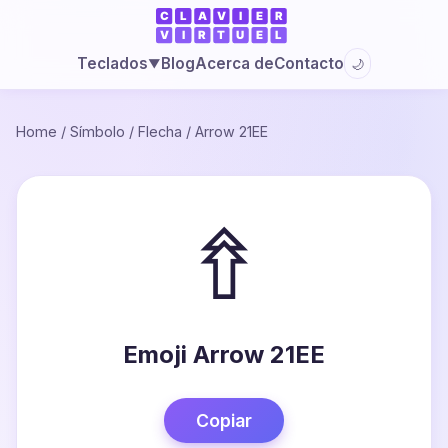
Blog
Acerca de
Contacto
Teclados
🌙
▼
Home
/
Símbolo
/
Flecha
/
Arrow 21EE
⇮
Emoji Arrow 21EE
Copiar