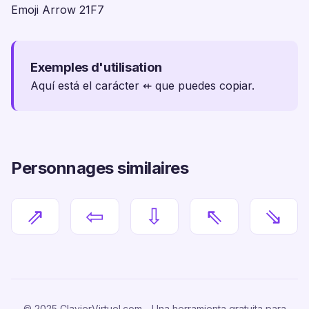
Emoji Arrow 21F7
Exemples d'utilisation
Aquí está el carácter ⇷ que puedes copiar.
Personnages similaires
⇗
⇦
⇩
⇖
⇘
© 2025 ClavierVirtuel.com - Una herramienta gratuita para