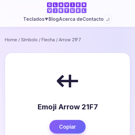
Blog
Acerca de
Contacto
Teclados
🌙
▼
Home
/
Símbolo
/
Flecha
/
Arrow 21F7
⇷
Emoji Arrow 21F7
Copiar