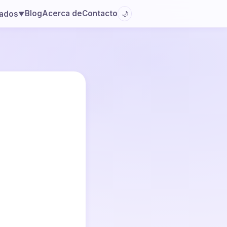
Blog
Acerca de
Contacto
lados
🌙
▼