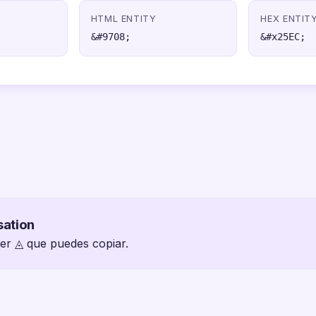
HTML ENTITY
HEX ENTIT
&#9708;
&#x25EC;
sation
ter ◬ que puedes copiar.