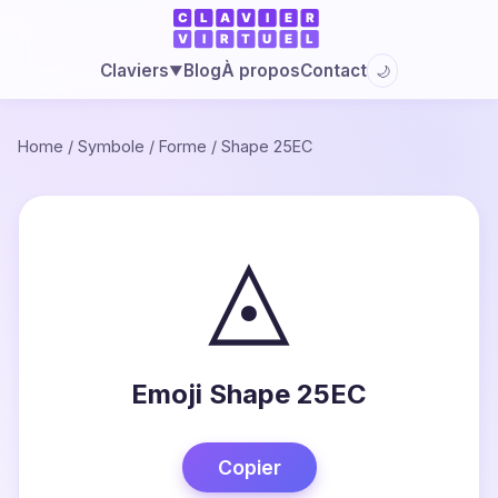
Blog
À propos
Contact
Claviers
🌙
▼
Home
/
Symbole
/
Forme
/
Shape 25EC
◬
Emoji Shape 25EC
Copier