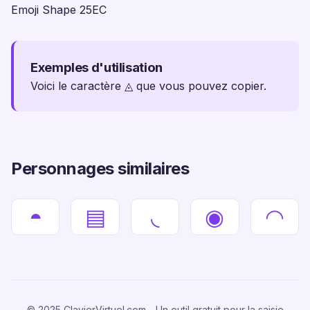
Emoji Shape 25EC
Exemples d'utilisation
Voici le caractère ◬ que vous pouvez copier.
Personnages similaires
◓
▤
◟
◉
◠
© 2025 ClavierVirtuel.com - Un outil gratuit pour la saisie