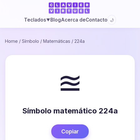
Blog
Acerca de
Contacto
Teclados
🌙
▼
Home
/
Símbolo
/
Matemáticas
/
224a
≊
Símbolo matemático 224a
Copiar