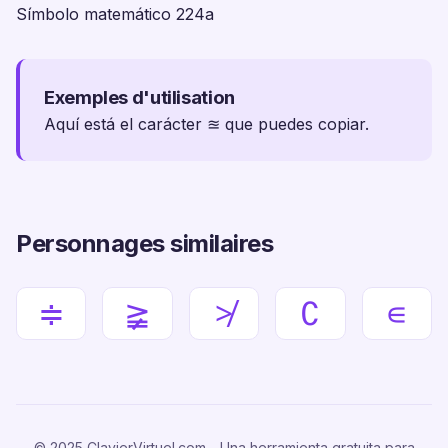
Símbolo matemático 224a
Exemples d'utilisation
Aquí está el carácter ≊ que puedes copiar.
Personnages similaires
≑
≩
≯
∁
∊
© 2025 ClavierVirtuel.com - Una herramienta gratuita para