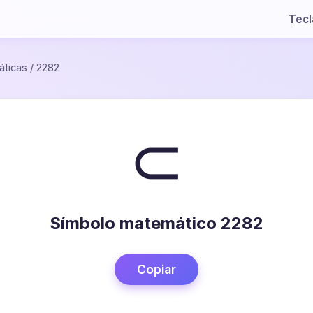
Tec
ticas
/
2282
⊂
Símbolo matemático 2282
Copiar