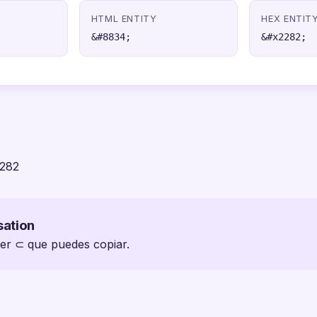
HTML ENTITY
HEX ENTIT
&#8834;
&#x2282;
2282
sation
ter ⊂ que puedes copiar.