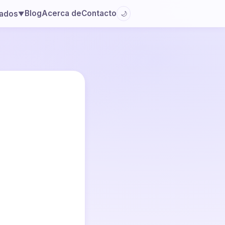
Blog
Acerca de
Contacto
lados
🌙
▼