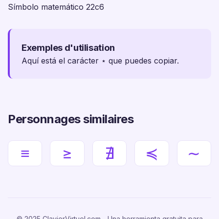
Símbolo matemático 22c6
Exemples d'utilisation
Aquí está el carácter ⋆ que puedes copiar.
Personnages similaires
≡
≥
∄
≼
∼
© 2025 ClavierVirtuel.com - Una herramienta gratuita para