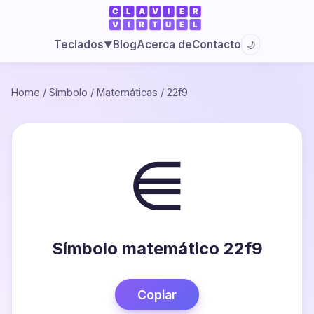
Blog
Acerca de
Contacto
Teclados
🌙
▼
Home
/
Símbolo
/
Matemáticas
/
22f9
⋹
Símbolo matemático 22f9
Copiar