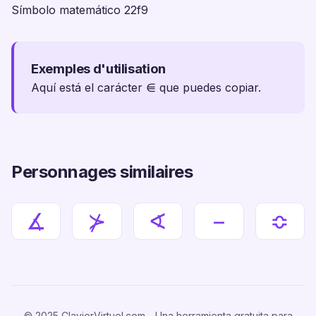
Símbolo matemático 22f9
Exemples d'utilisation
Aquí está el carácter ⋹ que puedes copiar.
Personnages similaires
∡
⊁
∢
−
≎
© 2025 ClavierVirtuel.com - Una herramienta gratuita para