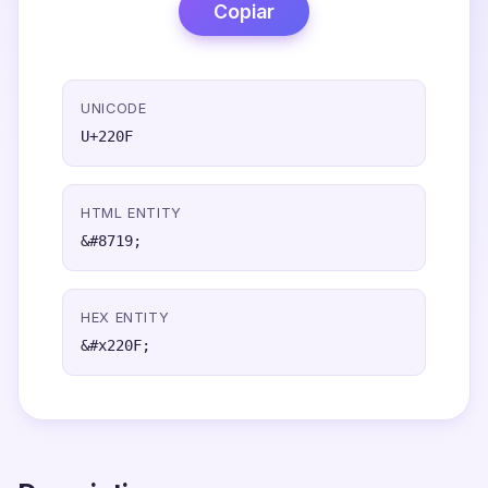
Copiar
UNICODE
U+220F
HTML ENTITY
&#8719;
HEX ENTITY
&#x220F;