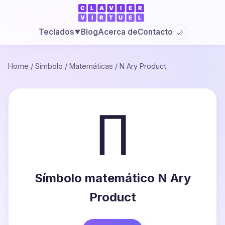
Blog
Acerca de
Contacto
Teclados
🌙
▼
Home
/
Símbolo
/
Matemáticas
/
N Ary Product
∏
Símbolo matemático N Ary
Product