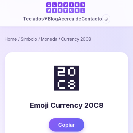
Blog
Acerca de
Contacto
Teclados
🌙
▼
Home
/
Símbolo
/
Moneda
/
Currency 20C8
⃈
Emoji Currency 20C8
Copiar