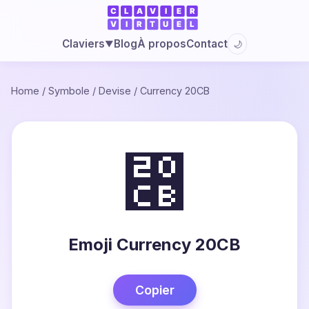
Blog
À propos
Contact
Claviers
🌙
▼
Home
/
Symbole
/
Devise
/
Currency 20CB
⃋
Emoji Currency 20CB
Copier