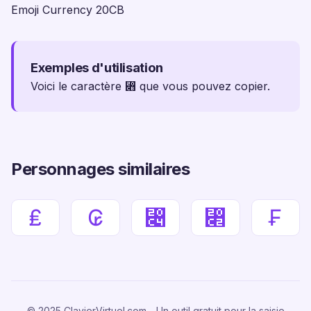
Emoji Currency 20CB
Exemples d'utilisation
Voici le caractère ⃋ que vous pouvez copier.
Personnages similaires
₤
₢
⃄
⃂
₣
© 2025 ClavierVirtuel.com - Un outil gratuit pour la saisie