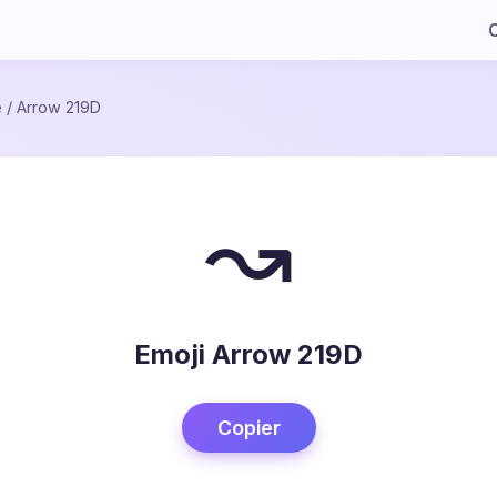
C
e
/
Arrow 219D
↝
Emoji Arrow 219D
Copier