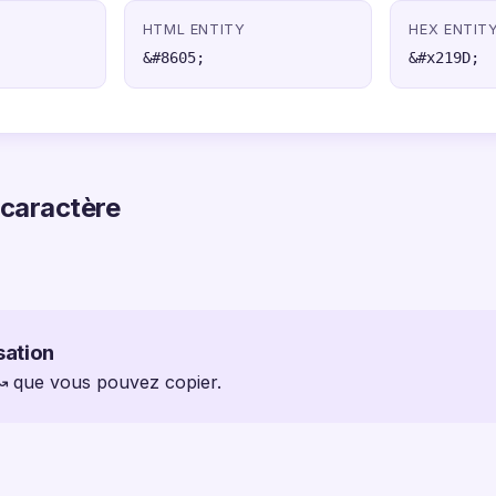
HTML ENTITY
HEX ENTIT
&#8605;
&#x219D;
 caractère
sation
 ↝ que vous pouvez copier.