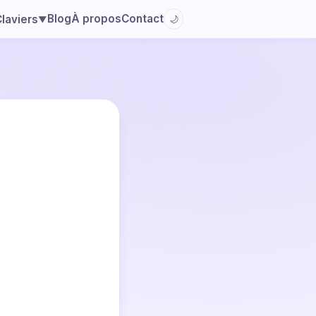
Blog
À propos
Contact
laviers
🌙
▼