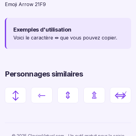
Emoji Arrow 21F9
Exemples d'utilisation
Voici le caractère ⇹ que vous pouvez copier.
Personnages similaires
↕
⇽
⇕
⇭
⇎
© 2025 ClavierVirtuel.com - Un outil gratuit pour la saisie