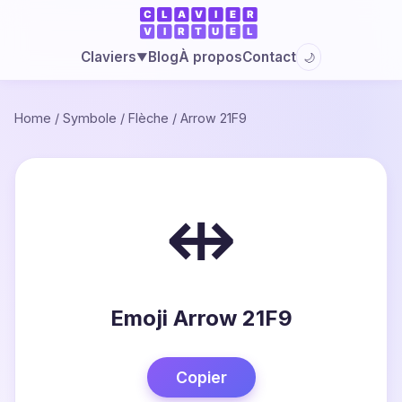
Blog
À propos
Contact
Claviers
🌙
▼
Home
/
Symbole
/
Flèche
/
Arrow 21F9
⇹
Emoji Arrow 21F9
Copier