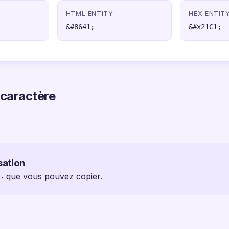
HTML ENTITY
HEX ENTIT
&#8641;
&#x21C1;
 caractère
sation
 ⇁ que vous pouvez copier.