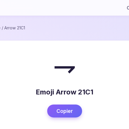
C
e
/
Arrow 21C1
⇁
Emoji Arrow 21C1
Copier