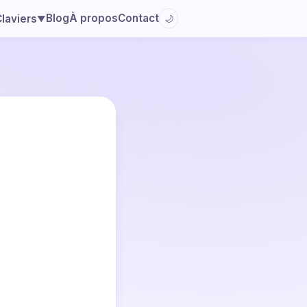
Blog
À propos
Contact
laviers
🌙
▼