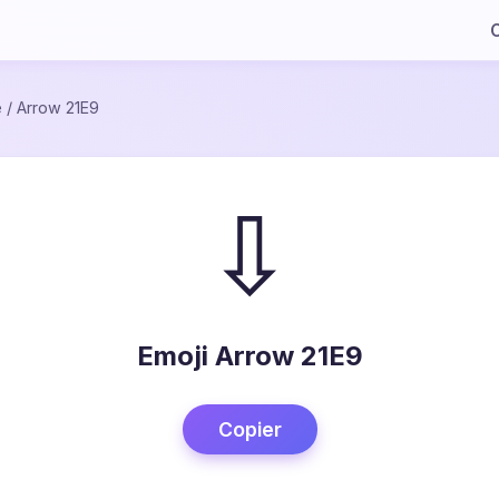
C
e
/
Arrow 21E9
⇩
Emoji Arrow 21E9
Copier