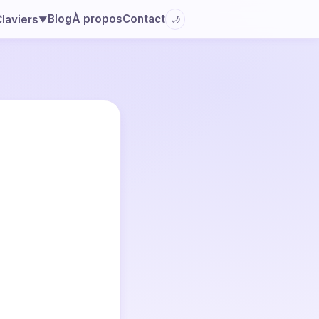
Blog
À propos
Contact
laviers
🌙
▼