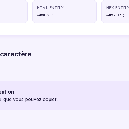
HTML ENTITY
HEX ENTIT
&#8681;
&#x21E9;
 caractère
sation
 ⇩ que vous pouvez copier.