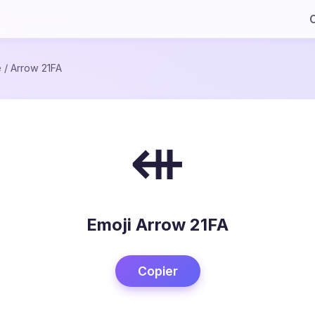
C
e
/
Arrow 21FA
⇺
Emoji Arrow 21FA
Copier