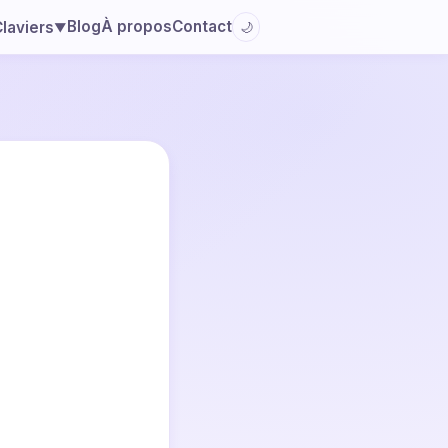
Blog
À propos
Contact
laviers
🌙
▼