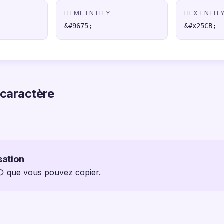
HTML ENTITY
HEX ENTIT
&#9675;
&#x25CB;
 caractère
sation
 ○ que vous pouvez copier.