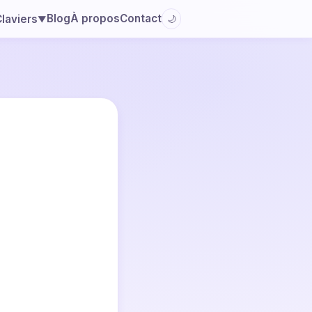
Blog
À propos
Contact
laviers
🌙
▼