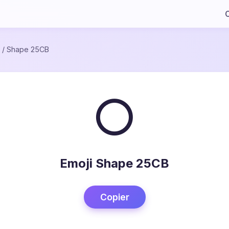
C
/
Shape 25CB
○
Emoji Shape 25CB
Copier