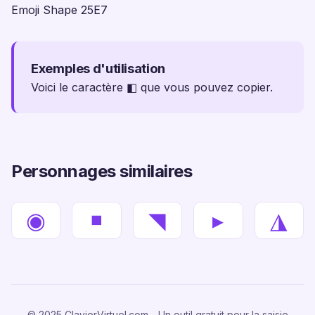
Emoji Shape 25E7
Exemples d'utilisation
Voici le caractère ◧ que vous pouvez copier.
Personnages similaires
◉
◾
◥
▸
◮
© 2025 ClavierVirtuel.com - Un outil gratuit pour la saisie