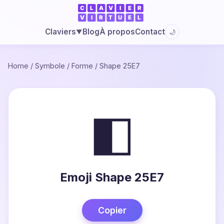
Blog
À propos
Contact
Claviers
🌙
▼
Home
/
Symbole
/
Forme
/
Shape 25E7
◧
Emoji Shape 25E7
Copier