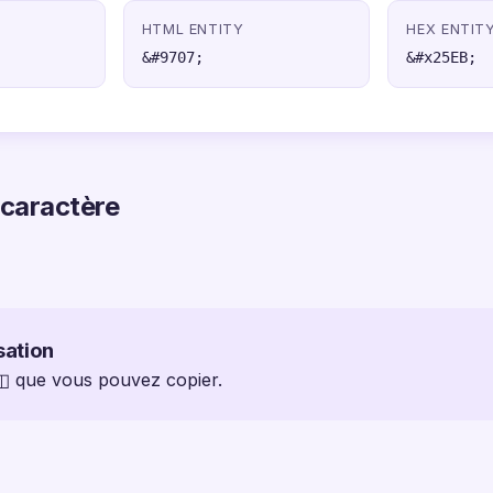
HTML ENTITY
HEX ENTIT
&#9707;
&#x25EB;
 caractère
sation
 ◫ que vous pouvez copier.