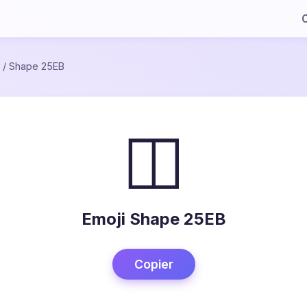
C
/
Shape 25EB
◫
Emoji Shape 25EB
Copier