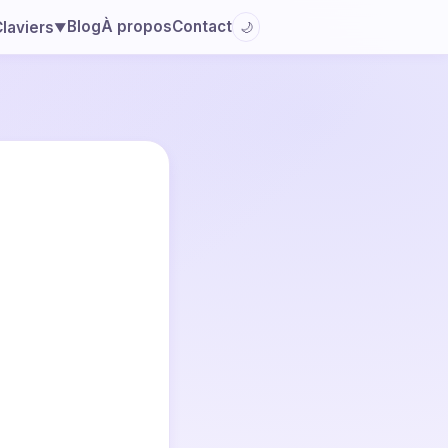
Blog
À propos
Contact
laviers
🌙
▼