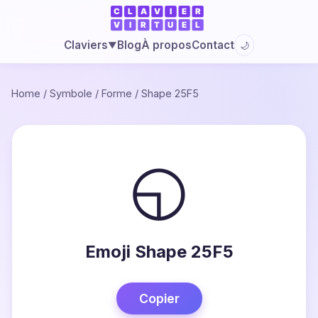
Blog
À propos
Contact
Claviers
🌙
▼
Home
/
Symbole
/
Forme
/
Shape 25F5
◵
Emoji Shape 25F5
Copier