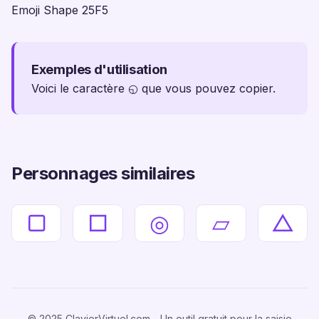
Emoji Shape 25F5
Exemples d'utilisation
Voici le caractère ◵ que vous pouvez copier.
Personnages similaires
▢
□
◎
▱
△
© 2025 ClavierVirtuel.com - Un outil gratuit pour la saisie