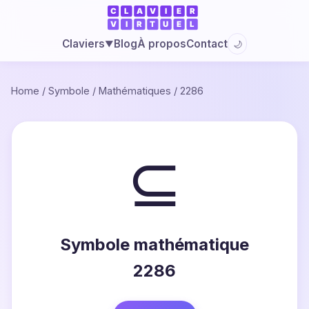
Blog
À propos
Contact
Claviers
🌙
▼
Home
/
Symbole
/
Mathématiques
/
2286
⊆
Symbole mathématique
2286