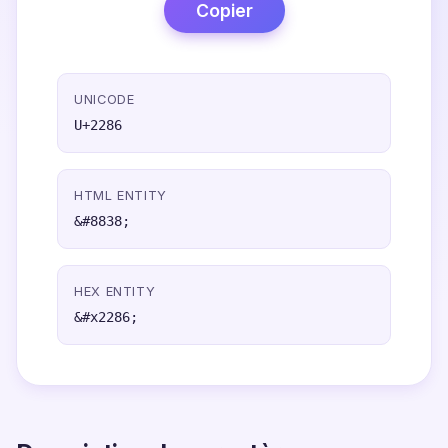
Copier
UNICODE
U+2286
HTML ENTITY
&#8838;
HEX ENTITY
&#x2286;