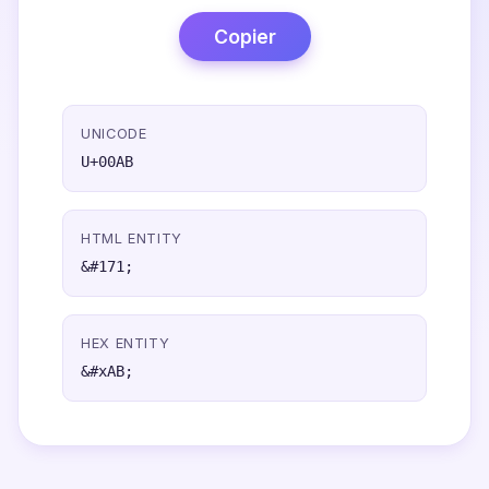
Copier
UNICODE
U+00AB
HTML ENTITY
&#171;
HEX ENTITY
&#xAB;