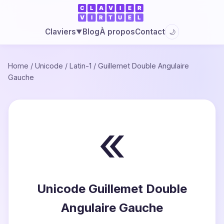
Blog
À propos
Contact
Claviers
🌙
▼
Home
/
Unicode
/
Latin-1
/
Guillemet Double Angulaire
Gauche
«
Unicode Guillemet Double
Angulaire Gauche