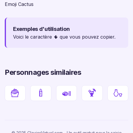
Emoji Cactus
Exemples d'utilisation
Voici le caractère 🌵 que vous pouvez copier.
Personnages similaires
🍟
🍼
🍛
🍹
🍶
© 2025 ClavierVirtuel.com - Un outil gratuit pour la saisie