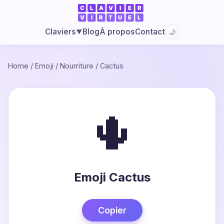
Blog
À propos
Contact
Claviers
🌙
▼
Home
/
Emoji
/
Nourriture
/
Cactus
🌵
Emoji Cactus
Copier