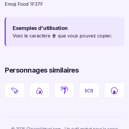
Emoji Food 1F37F
Exemples d'utilisation
Voici le caractère 🍿 que vous pouvez copier.
Personnages similaires
🍠
🍙
🌴
🍬
🍘
© 2025 ClavierVirtuel.com - Un outil gratuit pour la saisie