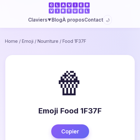
Blog
À propos
Contact
Claviers
🌙
▼
Home
/
Emoji
/
Nourriture
/
Food 1F37F
🍿
Emoji Food 1F37F
Copier