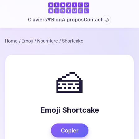
Blog
À propos
Contact
Claviers
🌙
▼
Home
/
Emoji
/
Nourriture
/
Shortcake
🍰
Emoji Shortcake
Copier