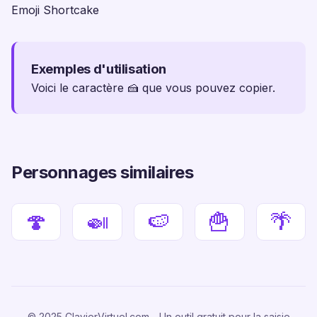
Emoji Shortcake
Exemples d'utilisation
Voici le caractère 🍰 que vous pouvez copier.
Personnages similaires
🍄
🍛
🍉
🍟
🌴
© 2025 ClavierVirtuel.com - Un outil gratuit pour la saisie