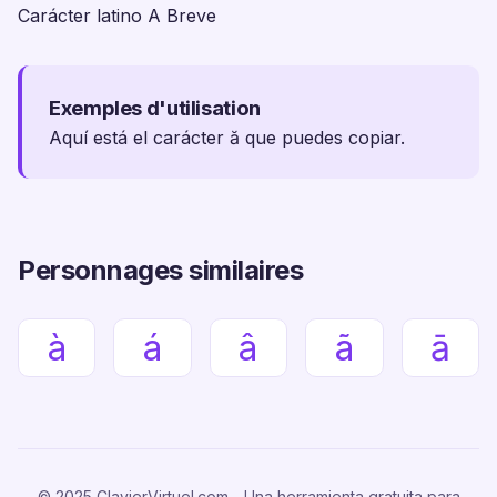
Carácter latino A Breve
Exemples d'utilisation
Aquí está el carácter ă que puedes copiar.
Personnages similaires
à
á
â
ã
ā
© 2025 ClavierVirtuel.com - Una herramienta gratuita para