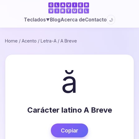
Blog
Acerca de
Contacto
Teclados
🌙
▼
Home
/
Acento
/
Letra-A
/
A Breve
ă
Carácter latino A Breve
Copiar