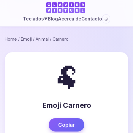
Blog
Acerca de
Contacto
Teclados
🌙
▼
Home
/
Emoji
/
Animal
/
Carnero
🐏
Emoji Carnero
Copiar