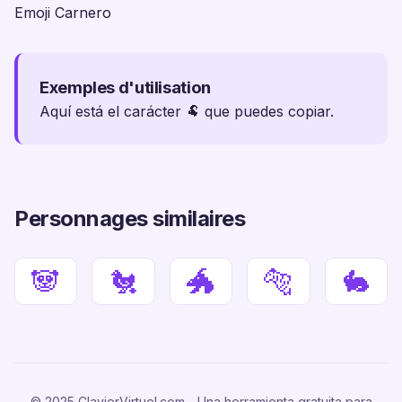
Emoji Carnero
Exemples d'utilisation
Aquí está el carácter 🐏 que puedes copiar.
Personnages similaires
🐼
🐔
🐲
🐅
🐇
© 2025 ClavierVirtuel.com - Una herramienta gratuita para