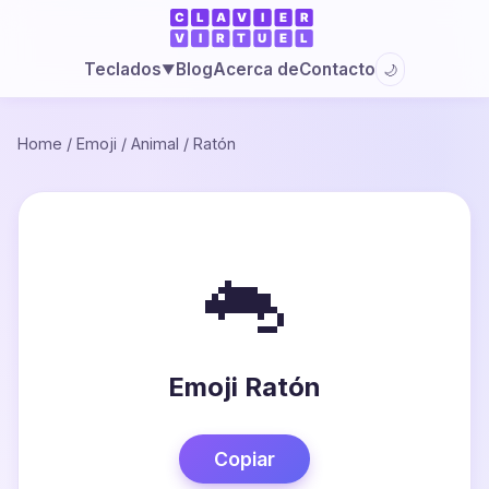
Blog
Acerca de
Contacto
Teclados
🌙
▼
Home
/
Emoji
/
Animal
/
Ratón
🐁
Emoji Ratón
Copiar