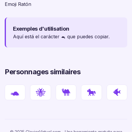
Emoji Ratón
Exemples d'utilisation
Aquí está el carácter 🐁 que puedes copiar.
Personnages similaires
🐢
🐝
🐫
🐎
🐠
© 2025 ClavierVirtuel.com - Una herramienta gratuita para