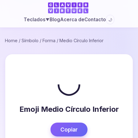
Blog
Acerca de
Contacto
Teclados
🌙
▼
Home
/
Símbolo
/
Forma
/
Medio Círculo Inferior
◡
Emoji Medio Círculo Inferior
Copiar