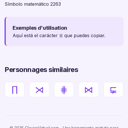
Símbolo matemático 2263
Exemples d'utilisation
Aquí está el carácter ≣ que puedes copiar.
Personnages similaires
∏
⋊
⋕
⋈
⋤
© 2025 ClavierVirtuel.com - Una herramienta gratuita para