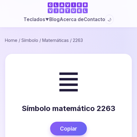
Blog
Acerca de
Contacto
Teclados
🌙
▼
Home
/
Símbolo
/
Matemáticas
/
2263
≣
Símbolo matemático 2263
Copiar