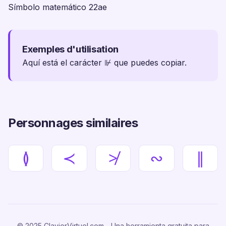
Símbolo matemático 22ae
Exemples d'utilisation
Aquí está el carácter ⊮ que puedes copiar.
Personnages similaires
≬
≺
≯
∾
∥
© 2025 ClavierVirtuel.com - Una herramienta gratuita para