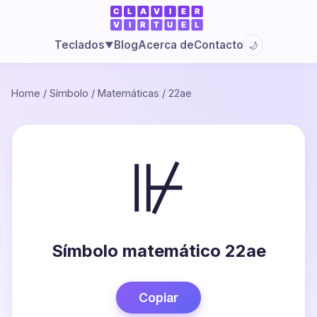
Blog
Acerca de
Contacto
Teclados
🌙
▼
Home
/
Símbolo
/
Matemáticas
/
22ae
⊮
Símbolo matemático 22ae
Copiar