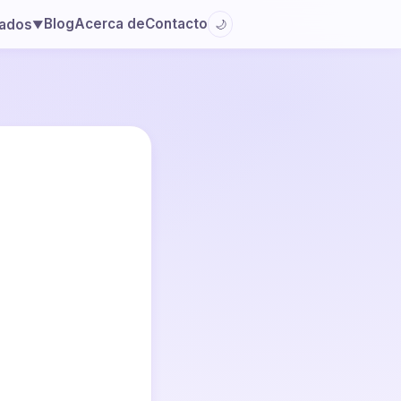
Blog
Acerca de
Contacto
lados
🌙
▼