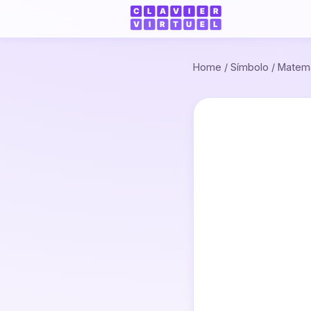
Home
/
Símbolo
/
Matemá