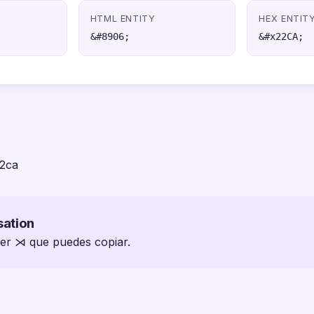
HTML ENTITY
HEX ENTIT
&#8906;
&#x22CA;
22ca
sation
ter ⋊ que puedes copiar.