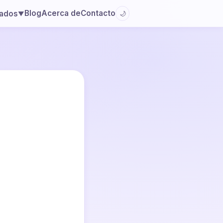
Blog
Acerca de
Contacto
lados
🌙
▼