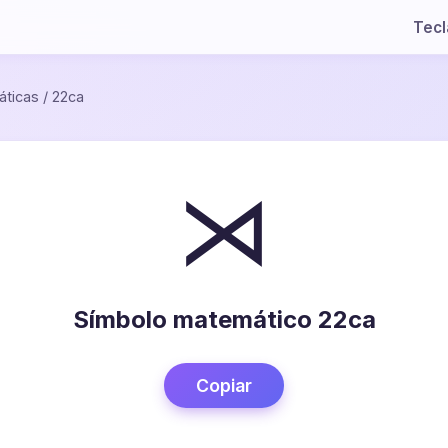
Tec
ticas
/
22ca
⋊
Símbolo matemático 22ca
Copiar