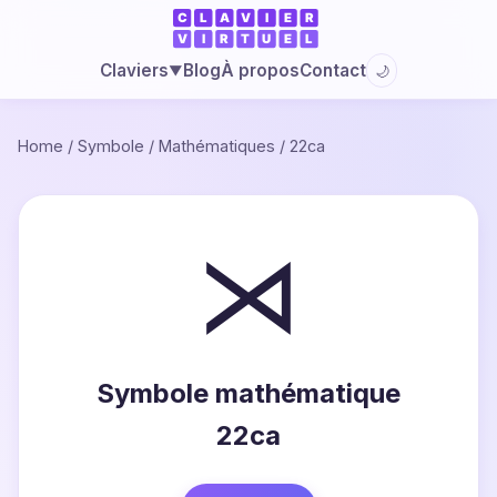
Blog
À propos
Contact
Claviers
🌙
▼
Home
/
Symbole
/
Mathématiques
/
22ca
⋊
Symbole mathématique
22ca