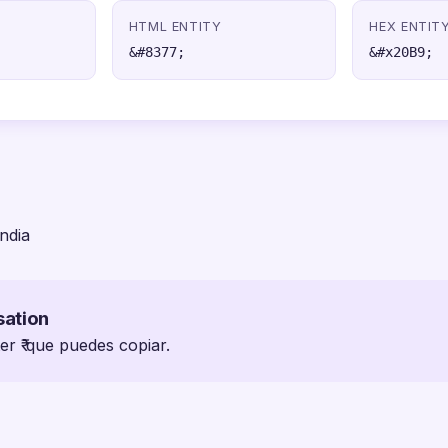
HTML ENTITY
HEX ENTIT
&#8377;
&#x20B9;
ndia
sation
er ₹ que puedes copiar.