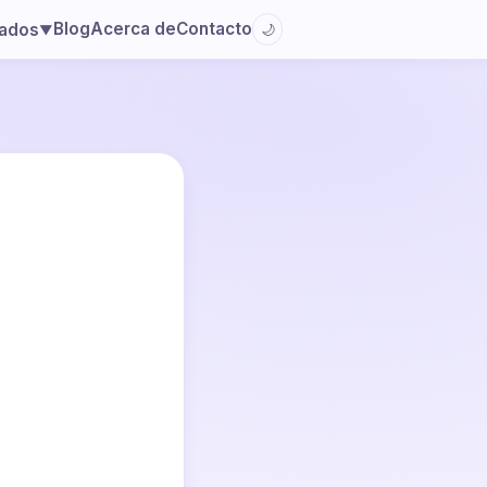
Blog
Acerca de
Contacto
lados
🌙
▼