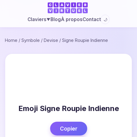
Blog
À propos
Contact
Claviers
🌙
▼
Home
/
Symbole
/
Devise
/
Signe Roupie Indienne
Emoji Signe Roupie Indienne
Copier