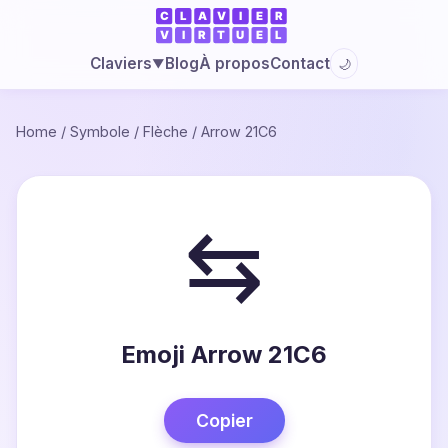
Blog
À propos
Contact
Claviers
🌙
▼
Home
/
Symbole
/
Flèche
/
Arrow 21C6
⇆
Emoji Arrow 21C6
Copier