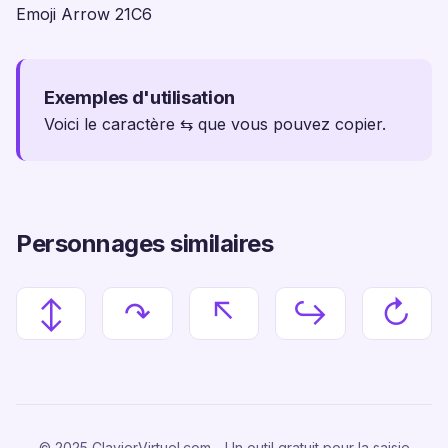
Emoji Arrow 21C6
Exemples d'utilisation
Voici le caractère ⇆ que vous pouvez copier.
Personnages similaires
↕
↷
↖
↪
↻
© 2025 ClavierVirtuel.com - Un outil gratuit pour la saisie