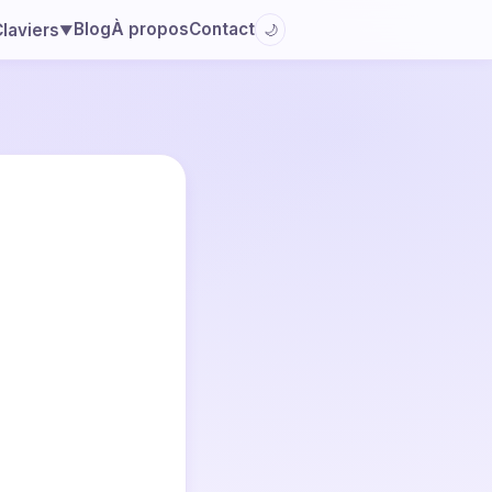
Blog
À propos
Contact
laviers
🌙
▼