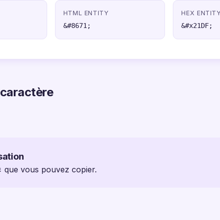
HTML ENTITY
HEX ENTIT
&#8671;
&#x21DF;
 caractère
sation
 ⇟ que vous pouvez copier.