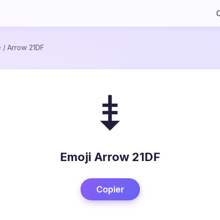
C
e
/
Arrow 21DF
⇟
Emoji Arrow 21DF
Copier