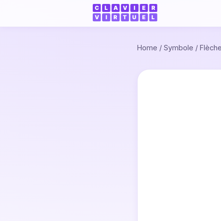
Home
/
Symbole
/
Flèch