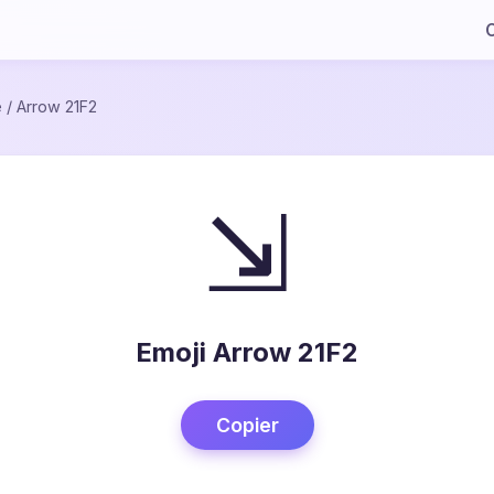
C
e
/
Arrow 21F2
⇲
Emoji Arrow 21F2
Copier