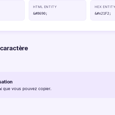
HTML ENTITY
HEX ENTIT
&#8690;
&#x21F2;
 caractère
sation
 ⇲ que vous pouvez copier.