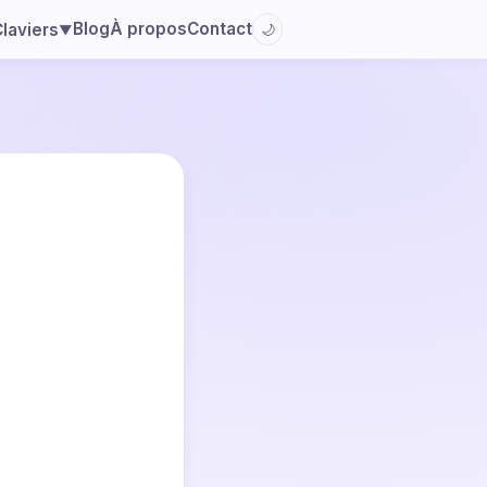
Blog
À propos
Contact
laviers
🌙
▼